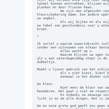
toneel kunnen onttrekken, blijven wij
planken en door friezen heen.

            We zijn een afgevinkt vonkje op aarde en wij kaatsen weer terug. Op iets anders richten wij ons niet. Maar met uw 
kleurschakering dame. Een andere opdr
uw oogbol.

            Als wij bijten en als wij overlijden, dan weten wij: ja, wij hebben in dit leven niets geleerd, ja wij hebben niets in 
uw fabel van geschiedenis voor u ontw
kromt.

*

Ik vertel u waarom zwaartekracht invl
zonder een uitvouwen van elkaar besta
            Alles wacht op u.

            Waarom blijven uw ogen turen in uw kijkdoos van succes, status en seks? Een kind op straat dat u argeloos aanklampt 
als u een zaterdagmiddag shopt in de 
dubbeltje.

Maakt u liever gebruik van het schijn
            Als u niet kiest, kiest hij de kleur van uw ogen.

            Eenmaal in het donker schouwt u nog steeds naar hetzelfde toneel.

Uw kleur.

            Niet eens de kleur van uw schaamtevolle wangen die u zo professioneel verbergt tot wij uw fysieke ruimte waardig 
benaderen. Het gaat u niet om respect
            En ondanks uw eeuwige sociale verschil waarin u gelukkig bovendrijft, nemen wij voor u uw kleur mee mevrouw naar het 
licht in en om alle dingen. Het is im
Uw en onze grote god geeft ons geen a