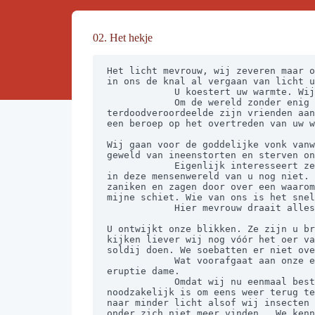
02. Het hekje
Het licht mevrouw, wij zeveren maar o
in ons de knal al vergaan van licht u
            U koestert uw warmte. Wij barsten liever uit in een ogenwisseling tussen mensen.

            Om de wereld zonder enig doel te wijzigen in een net iets andere kleur licht zoeken wij uw ogen dame zoals een 
terdoodveroordeelde zijn vrienden aan
een beroep op het overtreden van uw w
Wij gaan voor de goddelijke vonk vanw
geweld van ineenstorten en sterven on
            Eigenlijk interesseert zelfs het licht dat aan het gas van het begin ontsnapt, ons niet of nauwelijks. Zover zijn wij 
in deze mensenwereld van u nog niet. 
zaniken en zagen door over een waarom
mijne schiet. Wie van ons is het snel
            Hier mevrouw draait alles om.

U ontwijkt onze blikken. Ze zijn u br
kijken liever wij nog vóór het oer va
soldij doen. We soebatten er niet ove
            Wat voorafgaat aan onze explosie van uitstortend zaad en uw licht schokkende orgasme, zegt meer dan de sidderende 
eruptie dame.

            Omdat wij nu eenmaal bestaan uit het stof van verschrompelde sterren, weten wij dat een in elkaar klappen van licht 
noodzakelijk is om eens weer terug te
naar minder licht alsof wij insecten 
onder zich niet meer vinden.  We kenn