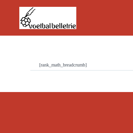
Ga
naar
de
inhoud
[rank_math_breadcrumb]