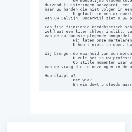
            Uw menselijke vrouwenleven bestaat helaas uit een jokken van uw binnenlippen naar uw hart dat maar een enkele van de 
duizend fluisteringen aanvaardt, een 
naar uw handen die niet volgen in een
            U gelooft in een driewerf onwaarheid zoals u kwezelt bij uw tripartite enkele God. U bent verder dan de tweegoderij 
van uw Calvijn. Onderwijl ziet u uw p
Een fijn fijnzinnig Boeddhistisch sch
zelfhaat een liter chloor inslikt, va
van de euthanasie plegende bomgordel-
            Wij laten onze martelaren leven dame die onvrijwillig een granaat uit hun oogkas geven.

            U hoeft niets te doen. Uw goede doelen zijn voldoende… Zij zijn geen aflaat.

Wij brengen de waarheid van een momen
            U zult het in uw professie blijven ontkennen.

            Op stille momenten waar wij in onze teruggetrokkenheid ons geluk met alle dingen vinden, daar stuit u op het ongeluk 
van de vraag die in onze ogen in de u
Hoe slaapt u?

            Met wie?

            En wie duwt u steeds