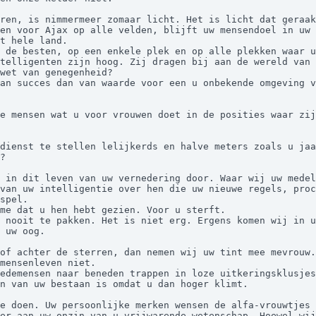
ren, is nimmermeer zomaar licht. Het is licht dat geraak
en voor Ajax op alle velden, blijft uw mensendoel in uw 
t hele land.

telligenten zijn hoog. Zij dragen bij aan de wereld van 
wet van genegenheid?

e mensen wat u voor vrouwen doet in de posities waar zij
?

 in dit leven van uw vernedering door. Waar wij uw medel
van uw intelligentie over hen die uw nieuwe regels, proc
spel.

 uw oog.

of achter de sterren, dan nemen wij uw tint mee mevrouw.

n van uw bestaan is omdat u dan hoger klimt.

e doen. Uw persoonlijke merken wensen de alfa-vrouwtjes 
er aan uw onzin van u vrijwarende wetenschap. Hoewel wij