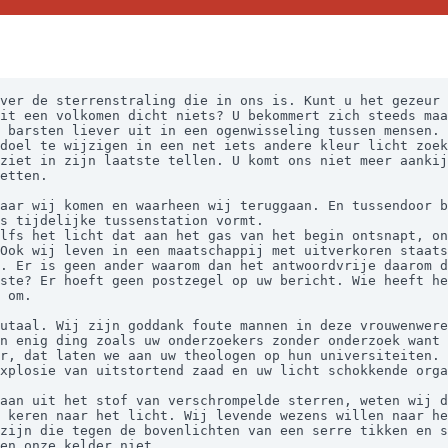
ver de sterrenstraling die in ons is. Kunt u het gezeur 
it een volkomen dicht niets? U bekommert zich steeds maa
ziet in zijn laatste tellen. U komt ons niet meer aankij
etten.  

aar wij komen en waarheen wij teruggaan. En tussendoor b
s tijdelijke tussenstation vormt.

Ook wij leven in een maatschappij met uitverkoren staats
. Er is geen ander waarom dan het antwoordvrije daarom d
ste? Er hoeft geen postzegel op uw bericht. Wie heeft he
utaal. Wij zijn goddank foute mannen in deze vrouwenwere
n enig ding zoals uw onderzoekers zonder onderzoek want 
r, dat laten we aan uw theologen op hun universiteiten.

 keren naar het licht. Wij levende wezens willen naar he
zijn die tegen de bovenlichten van een serre tikken en s
en onze kelder niet. 
