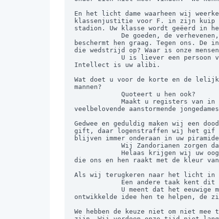
En het licht dame waarheen wij weerke
klassenjustitie voor F. in zijn kuip 
stadion. Uw klasse wordt geëerd in he
            De goeden, de verhevenen, de besten, op een enkele plek en op alle plekken waar uw strafvordering kan reiken - u 
beschermt hen graag. Tegen ons. De in
die wedstrijd op? Waar is onze mensen
            U is liever een persoon van succes dan van waarde voor een u onbekende omgeving van de onderkant van uw samenleving. 
Intellect is uw alibi.

Wat doet u voor de korte en de lelijk
mannen?

            Quoteert u hen ook?

            Maakt u registers van in dienst te stellen lelijkerds en halve meters zoals u jaarlijks de prachtlijstjes opmaakt van 
veelbelovende aanstormende jongedames
Gedwee en geduldig maken wij een dood
gift, daar logenstraffen wij het gif 
blijven immer onderaan in uw piramide
            Wij Zandorianen zorgen dame dat u hen hebt gezien. Voor u sterft.

            Helaas krijgen wij uw oog nooit te pakken. Het is niet erg. Ergens komen wij in uw blikveld. Eens hebt u een gedachte 
die ons en hen raakt met de kleur van
Als wij terugkeren naar het licht in 
            Een andere taak kent dit mensenleven niet.

            U meent dat het eeuwige medemensen naar beneden trappen in loze uitkeringsklusjes, in norren en kampen met uw 
ontwikkelde idee hen te helpen, de zi
We hebben de keuze niet om niet mee t
zijn. Wij verdoen onze tijd niet lang