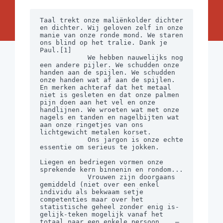
Taal trekt onze maliënkolder dichter 
en dichter. Wij geloven zelf in onze 
manie van onze ronde mond. We staren 
ons blind op het tralie. Dank je 
Paul.[1]

            We hebben nauwelijks nog 
een andere pijler. We schudden onze 
handen aan de spijlen. We schudden 
onze handen wat af aan de spijlen. 
En merken achteraf dat het metaal 
niet is gesleten en dat onze palmen 
pijn doen aan het vel en onze 
handlijnen. We wroeten wat met onze 
nagels en tanden en nagelbijten wat 
aan onze ringetjes van ons 
lichtgewicht metalen korset.

            Ons jargon is onze echte 
essentie om serieus te jokken.

Liegen en bedriegen vormen onze 
sprekende kern binnenin en rondom...

            Vrouwen zijn doorgaans 
gemiddeld (niet over een enkel 
individu als bekwaam setje 
competenties maar over het 
statistische geheel zonder enig is-
gelijk-teken mogelijk vanaf het 
totaal naar een enkele persoon... – 