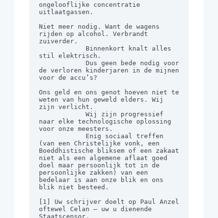
ongelooflijke concentratie 
uitlaatgassen.

Niet meer nodig. Want de wagens 
rijden op alcohol. Verbrandt 
zuiverder.

            Binnenkort knalt alles 
stil elektrisch.

            Dus geen bede nodig voor 
de verloren kinderjaren in de mijnen 
voor de accu’s?

Ons geld en ons genot hoeven niet te 
weten van hun geweld elders. Wij 
zijn verlicht.

            Wij zijn progressief 
naar elke technologische oplossing 
voor onze meesters.

            Enig sociaal treffen 
(van een Christelijke vonk, een 
Boeddhistische bliksem of een zakaat 
niet als een algemene aflaat goed 
doel maar persoonlijk tot in de 
persoonlijke zakken) van een 
bedelaar is aan onze blik en ons 
blik niet besteed.

[1] Uw schrijver doelt op Paul Anzel 
oftewel Celan – uw u dienende 
Staatscensor.