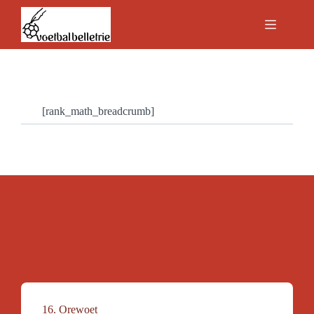
Ga
naar
de
inhoud
[rank_math_breadcrumb]
16. Orewoet