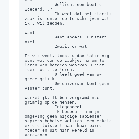
            Wellicht een beetje 
woedend...?

            Ik weet dat het slechts 
zaak is monter op te schrijven wat 
ik u wil zeggen.

Want.

            Want anders. Luistert u 
niet.

            Zwaait er wat.

En wie weet, leest u dan later nog 
eens wat van uw zaakjes na om te 
leren van hetgeen waarvan ú niet 
meer hoeft te leren.

            U leeft goed van uw 
goede gelijk.

            Uw universum kent geen 
vaster punt.

Werkelijk. Ik ben vergramd noch 
grimmig op de mensen.

            Integendeel.

            Ik bespeur in mijn 
omgeving geen nijdige sapiensen 
sapiens behalve wellicht een enkele 
ex die luistert naar haar barre 
moeder en uit mijn wereld is 
verdwenen...
