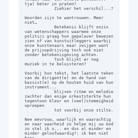
tja) beter in praten?

            Ziehier het verschil...?

Woorden zijn te wantrouwen. Meer 
niet…

            Betekenis blijft onzin 
van wetenschappers waarmee onze 
politici graag hun gepalaver bewezen 
zien of van kunstuitleggers waarbij 
onze kunstenaars maar zwijgen want 
de prijsopdrijving toch ook niet 
zonder betekenisgeving achten.

            Toch blijkt er nog 
muziek in te beluisteren?

Voorbij hun tekst, het laatste teken 
van de dirigent(e) en de hand van 
bassist(e) op de houten huid van hun 
instrument...

            blijven ritme en melodie 
zachter dan enige orkeststerkte hun 
tegentoon kleur en (veel)stemmigheid 
oproepen

            tot voorbij onze stilte.

Nee mevrouw, waarlijk en waarachtig 
en naar waarheid zo helpe mij uw God 
zo stel ik u... en dus al minder en 
minder geloofwaardig?: ik ben niet 
boos.
