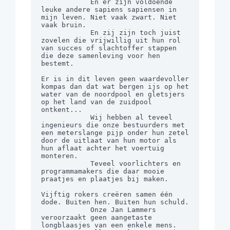
            En er zijn voldoende 
leuke andere sapiens sapiensen in 
mijn leven. Niet vaak zwart. Niet 
vaak bruin.

            En zij zijn toch juist 
zovelen die vrijwillig uit hun rol 
van succes of slachtoffer stappen 
die deze samenleving voor hen 
bestemt.

Er is in dit leven geen waardevoller 
kompas dan dat wat bergen ijs op het 
water van de noordpool en gletsjers 
op het land van de zuidpool 
ontkent...

            Wij hebben al teveel 
ingenieurs die onze bestuurders met 
een meterslange pijp onder hun zetel 
door de uitlaat van hun motor als 
hun aflaat achter het voertuig 
monteren.

            Teveel voorlichters en 
programmamakers die daar mooie 
praatjes en plaatjes bij maken.

Vijftig rokers creëren samen één 
dode. Buiten hen. Buiten hun schuld.

            Onze Jan Lammers 
veroorzaakt geen aangetaste 
longblaasjes van een enkele mens.
