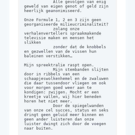
            Alle gevolgen van enig 
geweld van eigen genot of geld zijn 
heerlijk geanonimiseerd.

Onze Formule 1, 2 en 3 zijn geen 
georganiseerde milieucriminaliteit?

            zolang onze 
verhalenvertellers spraakmakende 
televisie maken en mensen het 
slikken

            zonder dat de knobbels 
en gezwellen van de vissen hun 
baleinen verstikken…

Mijn spreektralie raspt open.

            Mijn stembanden slijten 
door in ribbels van een 
schaapjeswolkenhemel en de zwaluwen 
die daar tussendoor vliegen om ook 
voor morgen goed weer aan te 
kondigen: zwijgen. Mocht er een 
kreetje vallen, wij hier beneden 
horen het niet meer.

            Door de spiegelwanden 
van onze cel succes, status en seks 
dringt geen geluid meer binnen en 
geen ander luisteren dan onze 
luister dwingt zich door de voegen 
naar buiten.
