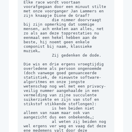
Elke race wordt voortaan 
voorafgegaan door een minuut stilte 
met onze voorganger Jan Lammers en 
zijn knaapje Dione de Graaf?

            die nimmer doorvraagt 
bij zijn opmerking dat sommige 
mensen, ach enkelen aan alles, net 
zo als aan deze topprestaties nu 
eenmaal een hekel hebben aan de 
beste, hij noemt geen enkele 
componist bij naam, klassieke 
muziek…

            Zij gedenken de dode.

Die wis en drie ergens vroegtijdig 
overledene als persoon ongenoemde 
(doch vanwege goed genuanceerde 
statistiek, de nieuwste software-
algoritmes en onze jongste 
wetenschap nog wel met een privacy-
veilig nummer aangehaalde in een 
vermelding van zijne succulente 
suikerziekte en zijn van stof en 
stikstof stikkende stoflongen):

            is hen beiden niet 
alleen van naam maar ook van 
aangezicht dus een onbekende…;

            al weten zij beiden nog 
wel ergens ver weg en vaag dat deze 
ene medemens valt door deze 