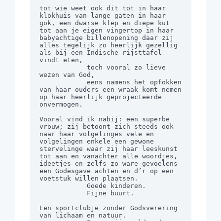
tot wie weet ook dit tot in haar 
klokhuis van lange gaten in haar 
gok, een dwarse klep en diepe kut 
tot aan je eigen vingertop in haar 
babyachtige billenopening daar zij 
alles tegelijk zo heerlijk gezellig 
als bij een Indische rijsttafel 
vindt eten,

            toch vooral zo lieve 
wezen van God,

            eens namens het opfokken 
van haar ouders een wraak komt nemen 
op haar heerlijk geprojecteerde 
onvermogen.

Vooral vind ik nabij: een superbe 
vrouw; zij betoont zich steeds ook 
naar haar volgelinges vele en 
volgelingen enkele een gewone 
stervelinge waar zij haar leeskunst 
tot aan en vanachter alle woordjes, 
ideetjes en zelfs zo ware gevoelens 
een Godesgave achten en d’r op een 
voetstuk willen plaatsen.

            Goede kinderen.

            Fijne buurt.

Een sportclubje zonder Godsverering 
van lichaam en natuur.
